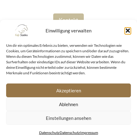
Kontakt
Einwilligung verwalten
Um dir ein optimales Erlebnis zu bieten, verwenden wir Technologien wie
Cookies, um Geräteinformationen zu speichern und/oder darauf zuzugreifen.
Wenn du diesen Technologien zustimmst, können wir Daten wie das
Surfverhalten oder eindeutige IDs auf dieser Website verarbeiten. Wenn du
deine Einwilligung nicht erteilst oder zurückziehst, können bestimmte
Merkmale und Funktionen beeinträchtigt werden.
Impressum
Datenschutz
Akzeptieren
© 2026 | Fidji Stables | Wössinger Str. 28 | 75203
Königsbach-Stein | +49 171 2180700 |
info@fidji-
Ablehnen
stables.com
Einstellungen ansehen
Datenschutz
Datenschutz
Impressum