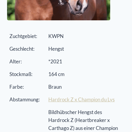
Zuchtgebiet:
KWPN
Geschlecht:
Hengst
Alter:
*2021
Stockmaß:
164 cm
Farbe:
Braun
Abstammung:
Hardrock Z x Champion du Lys
Bildhübscher Hengst des
Hardrock Z (Heartbreaker x
Carthago Z) aus einer Champion